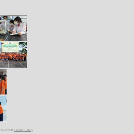
reated with
Glenlay Gallery