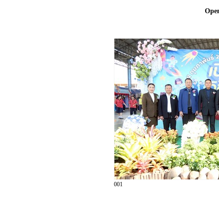
Ope
001