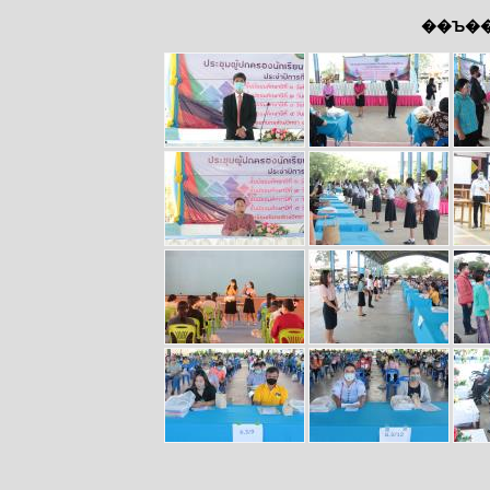
��Ъ��