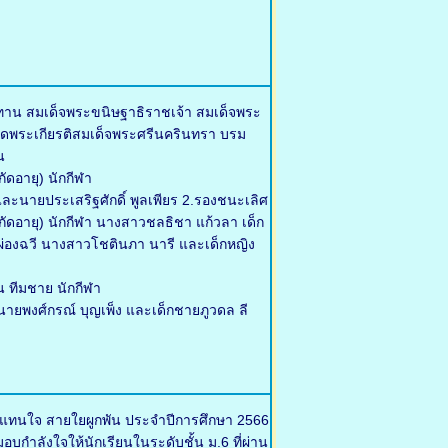
ทาน สมเด็จพระขนิษฐาธิราชเจ้า สมเด็จพระ
ดพระเกียรติสมเด็จพระศรีนครินทรา บรม
น
ัดอายุ) นักกีฬา
ละนายประเสริฐศักดิ์ พูลเพียร 2.รองชนะเลิศ
จำกัดอายุ) นักกีฬา นางสาวชลธิชา แก้วลา เด็ก
า ผ่องฉวี นางสาวโชตินภา นารี และเด็กหญิง
น ทีมชาย นักกีฬา
ายพงศ์กรณ์ บุญเพ็ง และเด็กชายภูวดล ลี
้แทนใจ สายใยผูกพัน ประจำปีการศึกษา 2566
บกำลังใจให้นักเรียนในระดับชั้น ม.6 ที่ผ่าน