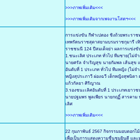
>>>ภาพเพิ่มเติม<<<
>>>ภาพเพิ่มเติมจากเพจงานโสตฯ<<<
การแข่งขัน กีฬาเปตอง ชิงถ้วยพระราช
เทพรัตนราชสุดาสยามบรมราชกุมารี เทิ
ราชชนนี 124 ปีสมเด็จย่า ผลการแข่งขั
1.ชนะเลิศ ประเภท ทั่วไป ทีมชาย(ไม่จำก
นายศรัล จำเริญสุข นายกัมพล เส้นสุข แ
อันดับที่ 1 ประเภท ทั่วไป ทีมหญิง (ไม่
หญิงสุประภาวี ผ่องฉวี เด็กหญิงสุพนิด
แก้วกัลยา ศิริญาณ
3.รองชนะเลิศอันดับที่ 1 ประเภทเยาวช
นายปฐมพร พูลเพียร นายกฤฏิ์ สารคาม น
เลิศ
>>>ภาพเพิ่มเติม<<<
22 กุมภาพันธ์ 2567 กิจกรรมมอบดอกไม
เพื่อเป็นการแสดงความชื่นชมยินดี และมอ