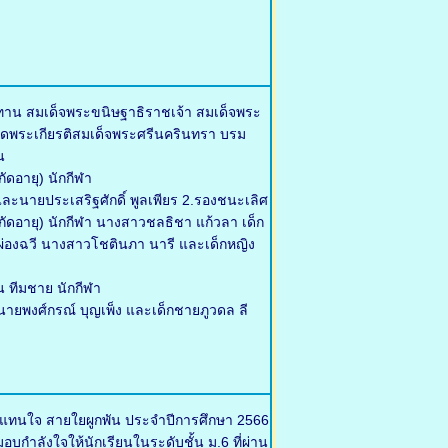
ทาน สมเด็จพระขนิษฐาธิราชเจ้า สมเด็จพระ
ดพระเกียรติสมเด็จพระศรีนครินทรา บรม
น
ัดอายุ) นักกีฬา
ละนายประเสริฐศักดิ์ พูลเพียร 2.รองชนะเลิศ
จำกัดอายุ) นักกีฬา นางสาวชลธิชา แก้วลา เด็ก
า ผ่องฉวี นางสาวโชตินภา นารี และเด็กหญิง
น ทีมชาย นักกีฬา
ายพงศ์กรณ์ บุญเพ็ง และเด็กชายภูวดล ลี
้แทนใจ สายใยผูกพัน ประจำปีการศึกษา 2566
บกำลังใจให้นักเรียนในระดับชั้น ม.6 ที่ผ่าน