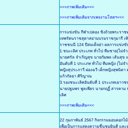
>>>ภาพเพิ่มเติม<<<
>>>ภาพเพิ่มเติมจากเพจงานโสตฯ<<<
การแข่งขัน กีฬาเปตอง ชิงถ้วยพระราช
เทพรัตนราชสุดาสยามบรมราชกุมารี เทิ
ราชชนนี 124 ปีสมเด็จย่า ผลการแข่งขั
1.ชนะเลิศ ประเภท ทั่วไป ทีมชาย(ไม่จำก
นายศรัล จำเริญสุข นายกัมพล เส้นสุข แ
อันดับที่ 1 ประเภท ทั่วไป ทีมหญิง (ไม่
หญิงสุประภาวี ผ่องฉวี เด็กหญิงสุพนิด
แก้วกัลยา ศิริญาณ
3.รองชนะเลิศอันดับที่ 1 ประเภทเยาวช
นายปฐมพร พูลเพียร นายกฤฏิ์ สารคาม น
เลิศ
>>>ภาพเพิ่มเติม<<<
22 กุมภาพันธ์ 2567 กิจกรรมมอบดอกไม
เพื่อเป็นการแสดงความชื่นชมยินดี และมอ