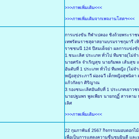
>>>ภาพเพิ่มเติม<<<
>>>ภาพเพิ่มเติมจากเพจงานโสตฯ<<<
การแข่งขัน กีฬาเปตอง ชิงถ้วยพระราช
เทพรัตนราชสุดาสยามบรมราชกุมารี เทิ
ราชชนนี 124 ปีสมเด็จย่า ผลการแข่งขั
1.ชนะเลิศ ประเภท ทั่วไป ทีมชาย(ไม่จำก
นายศรัล จำเริญสุข นายกัมพล เส้นสุข แ
อันดับที่ 1 ประเภท ทั่วไป ทีมหญิง (ไม่
หญิงสุประภาวี ผ่องฉวี เด็กหญิงสุพนิด
แก้วกัลยา ศิริญาณ
3.รองชนะเลิศอันดับที่ 1 ประเภทเยาวช
นายปฐมพร พูลเพียร นายกฤฏิ์ สารคาม น
เลิศ
>>>ภาพเพิ่มเติม<<<
22 กุมภาพันธ์ 2567 กิจกรรมมอบดอกไม
เพื่อเป็นการแสดงความชื่นชมยินดี และมอ