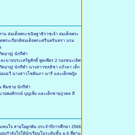
ทาน สมเด็จพระขนิษฐาธิราชเจ้า สมเด็จพระ
ดพระเกียรติสมเด็จพระศรีนครินทรา บรม
น
ัดอายุ) นักกีฬา
ละนายประเสริฐศักดิ์ พูลเพียร 2.รองชนะเลิศ
จำกัดอายุ) นักกีฬา นางสาวชลธิชา แก้วลา เด็ก
า ผ่องฉวี นางสาวโชตินภา นารี และเด็กหญิง
น ทีมชาย นักกีฬา
ายพงศ์กรณ์ บุญเพ็ง และเด็กชายภูวดล ลี
้แทนใจ สายใยผูกพัน ประจำปีการศึกษา 2566
บกำลังใจให้นักเรียนในระดับชั้น ม.6 ที่ผ่าน