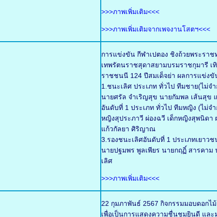
>>>ภาพเพิ่มเติม<<<
>>>ภาพเพิ่มเติมจากเพจงานโสตฯ<<<
การแข่งขัน กีฬาเปตอง ชิงถ้วยพระราช
เทพรัตนราชสุดาสยามบรมราชกุมารี เทิ
ราชชนนี 124 ปีสมเด็จย่า ผลการแข่งขั
1.ชนะเลิศ ประเภท ทั่วไป ทีมชาย(ไม่จำก
นายศรัล จำเริญสุข นายกัมพล เส้นสุข แ
อันดับที่ 1 ประเภท ทั่วไป ทีมหญิง (ไม่
หญิงสุประภาวี ผ่องฉวี เด็กหญิงสุพนิด
แก้วกัลยา ศิริญาณ
3.รองชนะเลิศอันดับที่ 1 ประเภทเยาวช
นายปฐมพร พูลเพียร นายกฤฏิ์ สารคาม น
เลิศ
>>>ภาพเพิ่มเติม<<<
22 กุมภาพันธ์ 2567 กิจกรรมมอบดอกไม
เพื่อเป็นการแสดงความชื่นชมยินดี และมอ