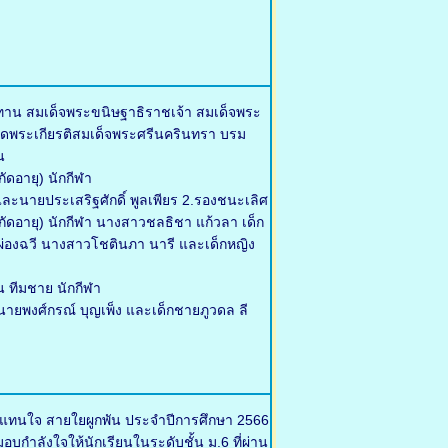
ทาน สมเด็จพระขนิษฐาธิราชเจ้า สมเด็จพระ
ดพระเกียรติสมเด็จพระศรีนครินทรา บรม
น
ัดอายุ) นักกีฬา
ละนายประเสริฐศักดิ์ พูลเพียร 2.รองชนะเลิศ
จำกัดอายุ) นักกีฬา นางสาวชลธิชา แก้วลา เด็ก
า ผ่องฉวี นางสาวโชตินภา นารี และเด็กหญิง
น ทีมชาย นักกีฬา
ายพงศ์กรณ์ บุญเพ็ง และเด็กชายภูวดล ลี
้แทนใจ สายใยผูกพัน ประจำปีการศึกษา 2566
บกำลังใจให้นักเรียนในระดับชั้น ม.6 ที่ผ่าน