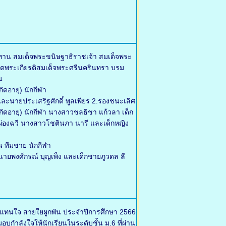
ทาน สมเด็จพระขนิษฐาธิราชเจ้า สมเด็จพระ
ดพระเกียรติสมเด็จพระศรีนครินทรา บรม
น
ัดอายุ) นักกีฬา
ละนายประเสริฐศักดิ์ พูลเพียร 2.รองชนะเลิศ
จำกัดอายุ) นักกีฬา นางสาวชลธิชา แก้วลา เด็ก
า ผ่องฉวี นางสาวโชตินภา นารี และเด็กหญิง
น ทีมชาย นักกีฬา
ายพงศ์กรณ์ บุญเพ็ง และเด็กชายภูวดล ลี
้แทนใจ สายใยผูกพัน ประจำปีการศึกษา 2566
บกำลังใจให้นักเรียนในระดับชั้น ม.6 ที่ผ่าน