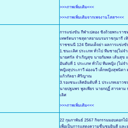
>>>ภาพเพิ่มเติม<<<
>>>ภาพเพิ่มเติมจากเพจงานโสตฯ<<<
การแข่งขัน กีฬาเปตอง ชิงถ้วยพระราช
เทพรัตนราชสุดาสยามบรมราชกุมารี เทิ
ราชชนนี 124 ปีสมเด็จย่า ผลการแข่งขั
1.ชนะเลิศ ประเภท ทั่วไป ทีมชาย(ไม่จำก
นายศรัล จำเริญสุข นายกัมพล เส้นสุข แ
อันดับที่ 1 ประเภท ทั่วไป ทีมหญิง (ไม่
หญิงสุประภาวี ผ่องฉวี เด็กหญิงสุพนิด
แก้วกัลยา ศิริญาณ
3.รองชนะเลิศอันดับที่ 1 ประเภทเยาวช
นายปฐมพร พูลเพียร นายกฤฏิ์ สารคาม น
เลิศ
>>>ภาพเพิ่มเติม<<<
22 กุมภาพันธ์ 2567 กิจกรรมมอบดอกไม
เพื่อเป็นการแสดงความชื่นชมยินดี และมอ