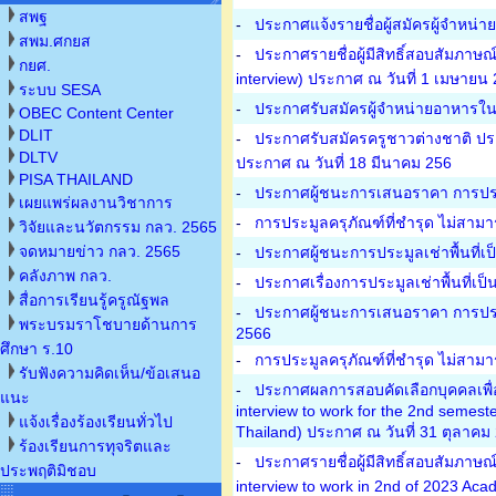
สพฐ
-
ประกาศแจ้งรายชื่อผู้สมัครผู้จำหน
สพม.ศกยส
-
ประกาศรายชื่อผู้มีสิทธิ์สอบสัมภาษณ์
กยศ.
interview) ประกาศ ณ วันที่ 1 เมษายน
ระบบ SESA
-
ประกาศรับสมัครผู้จำหน่ายอาหารในโ
OBEC Content Center
DLIT
-
ประกาศรับสมัครครูชาวต่างชาติ ปร
DLTV
ประกาศ ณ วันที่ 18 มีนาคม 256
PISA THAILAND
-
ประกาศผู้ชนะการเสนอราคา การประม
เผยแพร่ผลงานวิชาการ
-
การประมูลครุภัณฑ์ที่ชำรุด ไม่สามา
วิจัยและนวัตกรรม กลว. 2565
จดหมายข่าว กลว. 2565
-
ประกาศผู้ชนะการประมูลเช่าพื้นที่เ
คลังภาพ กลว.
-
ประกาศเรื่องการประมูลเช่าพื้นที่เป
สื่อการเรียนรู้ครูณัฐพล
-
ประกาศผู้ชนะการเสนอราคา การประมู
พระบรมราโชบายด้านการ
2566
ศึกษา ร.10
-
การประมูลครุภัณฑ์ที่ชำรุด ไม่สาม
รับฟังความคิดเห็น/ข้อเสนอ
-
ประกาศผลการสอบคัดเลือกบุคคลเพื่อเป
แนะ
interview to work for the 2nd semest
แจ้งเรื่องร้องเรียนทั่วไป
Thailand) ประกาศ ณ วันที่ 31 ตุลาคม
ร้องเรียนการทุจริตและ
-
ประกาศรายชื่อผู้มีสิทธิ์สอบสัมภาษณ
ประพฤติมิชอบ
interview to work in 2nd of 2023 Aca