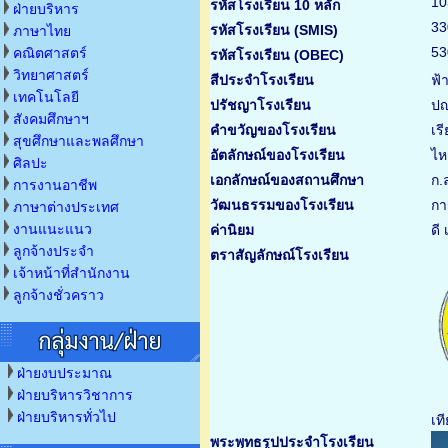
10
รหัสโรงเรียน 10 หลัก
ฝ่ายบริหาร
33
รหัสโรงเรียน (SMIS)
ภาษาไทย
53
คณิตศาสตร์
รหัสโรงเรียน (OBEC)
วิทยาศาสตร์
สีประจำโรงเรียน
ฟ้
เทคโนโลยี
ปรัชญาโรงเรียน
ปญ
สังคมศึกษาฯ
คำขวัญของโรงเรียน
เร
สุขศึกษาและพลศึกษา
อัตลักษณ์ของโรงเรียน
ไห
ศิลปะ
เอกลักษณ์ของสถานศึกษา
ก.
การงานอาชีพ
วัฒนธรรมของโรงเรียน
กา
ภาษาต่างประเทศ
งานแนะแนว
ค่านิยม
ดี 
ลูกจ้างประจำ
ตราสัญลักษณ์โรงเรียน
เจ้าหน้าที่สำนักงาน
ลูกจ้างชั่วคราว
ฝ่ายงบประมาณ
ฝ่ายบริหารวิชาการ
ฝ่ายบริหารทั่วไป
เท
พระพุทธรูปประจำโรงเรียน