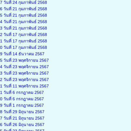
27 วันที่ 24
กุมภาพันธ์ 2568
26 วันที่ 21
กุมภาพันธ์ 2568
25 วันที่ 21
กุมภาพันธ์ 2568
24 วันที่ 21
กุมภาพันธ์ 2568
23 วันที่ 21
กุมภาพันธ์ 2568
2 วันที่ 17 กุมภาพันธ์ 2568
21 วันที่ 17
กุมภาพันธ์ 2568
20 วันที่ 17
กุมภาพันธ์ 2568
49 วันที่ 14 ธันวาคม 2567
45 วันที่ 23 พฤศจิกายน 2567
44 วันที่ 23 พฤศจิกายน 2567
43 วันที่ 23 พฤศจิกายน 2567
42 วันที่ 23 พฤศจิกายน 2567
41 วันที่ 11 พฤศจิกายน 2567
 21 วันที่ 6 กรกฎาคม 2567
 20 วันที่ 6 กรกฎาคม 2567
 19 วันที่ 1 กรกฎาคม 2567
18 วันที่ 29 มิถุนายน 2567
17 วันที่ 21 มิถุนายน 2567
16 วันที่ 26 มิถุนายน 2567