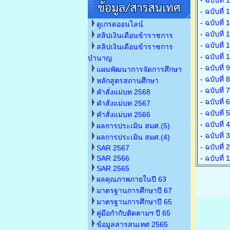
-
ฉบับที่ 
-
ฉบับที่ 
-
ฉบับที่ 
ดูเกรดออนไลน์
-
ฉบับที่ 
สลิปเงินเดือนข้าราชการ
-
ฉบับที่ 
สลิปเงินเดือนข้าราชการ
-
ฉบับที่ 
บำนาญ
-
ฉบับที่ 
แผนพัฒนาการจัดการศึกษา
-
ฉบับที่
หลักสูตรสถานศึกษา
-
ฉบับที่
คำสั่งแม่บท 2568
-
ฉบับที่
คำสั่งแม่บท 2567
-
ฉบับที่
คำสั่งแม่บท 2566
-
ฉบับที่
ผลการประเมิน สมศ.(5)
-
ฉบับที่
ผลการประเมิน สมศ.(4)
-
ฉบับที่
SAR 2567
SAR 2566
-
ฉบับที่
SAR 2565
ผลคุณภาพภายในปี 63
มาตรฐานการศึกษาปี 67
มาตรฐานการศึกษาปี 65
คู่มือกำกับติดตามฯ ปี 65
ข้อมูลสารสนเทศ 2565